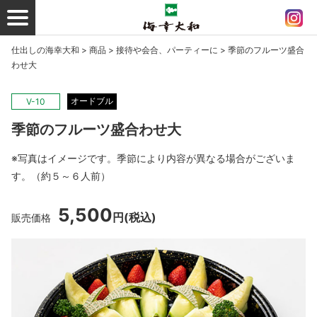
仕出しの海幸大和
>
商品
>
接待や会合、パーティーに
>
季節のフルーツ盛合
わせ大
オードブル
V-10
季節のフルーツ盛合わせ大
※写真はイメージです。季節により内容が異なる場合がございま
す。（約５～６人前）
5,500
円
(税込)
販売価格