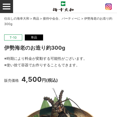
仕出しの海幸大和
>
商品
>
接待や会合、パーティーに
>
伊勢海老のお造り約
300g
単品
T-10
伊勢海老のお造り約300g
※時期により料金が変動する可能性がございます。
※使い捨て容器でお作りすることもできます。
4,500
円
(税込)
販売価格