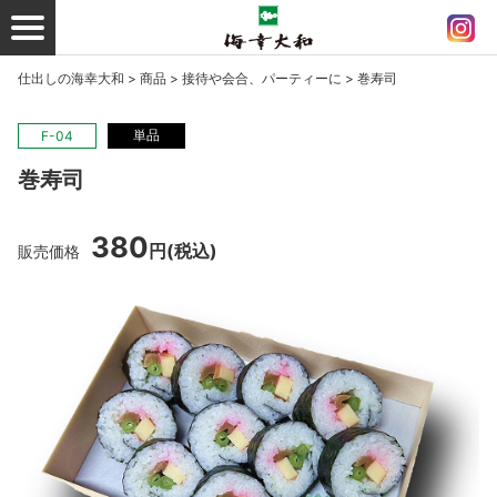
仕出しの海幸大和
>
商品
>
接待や会合、パーティーに
>
巻寿司
単品
F-04
巻寿司
380
円
(税込)
販売価格