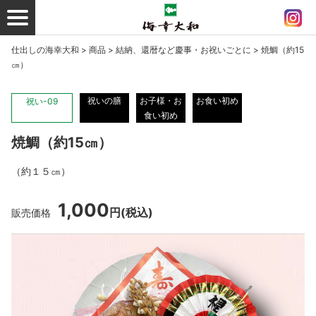
仕出しの海幸大和
>
商品
>
結納、還暦など慶事・お祝いごとに
>
焼鯛（約15
㎝）
祝いの膳
お子様・お
お食い初め
祝い-09
食い初め
焼鯛（約15㎝）
（約１５㎝）
1,000
円
(税込)
販売価格