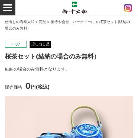
仕出しの海幸大和
>
商品
>
接待や会合、パーティーに
>
桜茶セット(結納の
場合のみ無料）
貸し出し品
F-07
桜茶セット(結納の場合のみ無料）
結納の場合のみ無料となります。
0
円
(税込)
販売価格