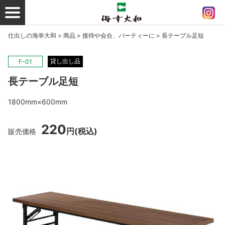
仕出しの海幸大和
>
商品
>
接待や会合、パーティーに
>
長テーブル足短
貸し出し品
F-01
長テーブル足短
1800mm×600mm
220
円
(税込)
販売価格