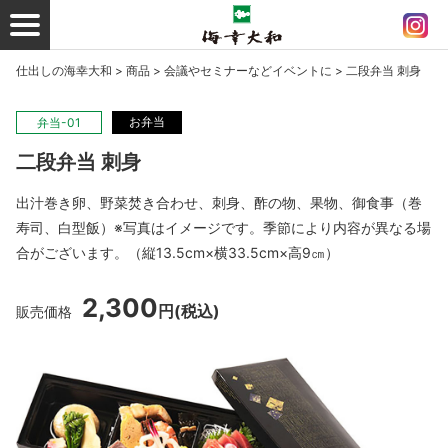
仕出しの海幸大和
>
商品
>
会議やセミナーなどイベントに
>
二段弁当 刺身
お弁当
弁当-01
二段弁当 刺身
出汁巻き卵、野菜焚き合わせ、刺身、酢の物、果物、御食事（巻
寿司、白型飯）※写真はイメージです。季節により内容が異なる場
合がございます。（縦13.5cm×横33.5cm×高9㎝）
2,300
円
(税込)
販売価格